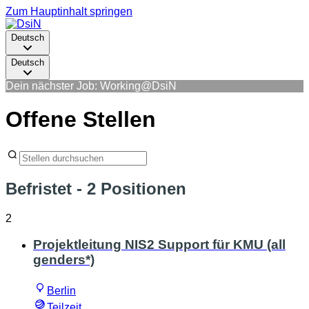
Zum Hauptinhalt springen
Deutsch
Deutsch
Dein nächster Job: Working@DsiN
Offene Stellen
Befristet
- 2 Positionen
2
Projektleitung NIS2 Support für KMU (all
genders*)
Berlin
Teilzeit